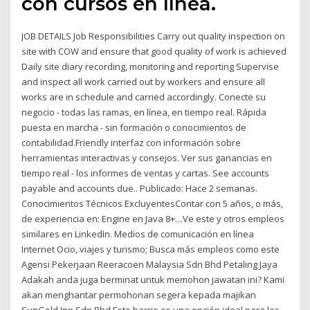
con cursos en línea.
JOB DETAILS Job Responsibilities Carry out quality inspection on
site with COW and ensure that good quality of work is achieved
Daily site diary recording, monitoring and reporting Supervise
and inspect all work carried out by workers and ensure all
works are in schedule and carried accordingly. Conecte su
negocio - todas las ramas, en línea, en tiempo real. Rápida
puesta en marcha - sin formación o conocimientos de
contabilidad.Friendly interfaz con información sobre
herramientas interactivas y consejos. Ver sus ganancias en
tiempo real - los informes de ventas y cartas. See accounts
payable and accounts due.. Publicado: Hace 2 semanas.
Conocimientos Técnicos ExcluyentesContar con 5 años, o más,
de experiencia en: Engine en Java 8+…Ve este y otros empleos
similares en LinkedIn. Medios de comunicación en línea
Internet Ocio, viajes y turismo; Busca más empleos como este
Agensi Pekerjaan Reeracoen Malaysia Sdn Bhd Petaling Jaya
Adakah anda juga berminat untuk memohon jawatan ini? Kami
akan menghantar permohonan segera kepada majikan
SunGold Inn Sdn Bhd Este barrio es una opción ideal para los