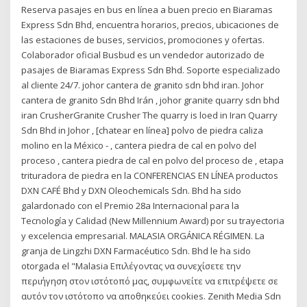
Reserva pasajes en bus en línea a buen precio en Biaramas
Express Sdn Bhd, encuentra horarios, precios, ubicaciones de
las estaciones de buses, servicios, promociones y ofertas.
Colaborador oficial Busbud es un vendedor autorizado de
pasajes de Biaramas Express Sdn Bhd. Soporte especializado
al cliente 24/7. johor cantera de granito sdn bhd iran. Johor
cantera de granito Sdn Bhd Irán , johor granite quarry sdn bhd
iran CrusherGranite Crusher The quarry is loed in Iran Quarry
Sdn Bhd in Johor , [chatear en línea] polvo de piedra caliza
molino en la México - , cantera piedra de cal en polvo del
proceso , cantera piedra de cal en polvo del proceso de , etapa
trituradora de piedra en la CONFERENCIAS EN LÍNEA productos
DXN CAFÉ Bhd y DXN Oleochemicals Sdn. Bhd ha sido
galardonado con el Premio 28a Internacional para la
Tecnología y Calidad (New Millennium Award) por su trayectoria
y excelencia empresarial. MALASIA ORGÁNICA RÉGIMEN. La
granja de Lingzhi DXN Farmacéutico Sdn. Bhd le ha sido
otorgada el "Malasia Επιλέγοντας να συνεχίσετε την
περιήγηση στον ιστότοπό μας, συμφωνείτε να επιτρέψετε σε
αυτόν τον ιστότοπο να αποθηκεύει cookies. Zenith Media Sdn