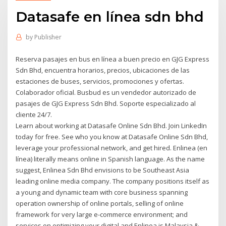
Datasafe en línea sdn bhd
by
Publisher
Reserva pasajes en bus en línea a buen precio en GJG Express
Sdn Bhd, encuentra horarios, precios, ubicaciones de las
estaciones de buses, servicios, promociones y ofertas.
Colaborador oficial. Busbud es un vendedor autorizado de
pasajes de GJG Express Sdn Bhd. Soporte especializado al
cliente 24/7.
Learn about working at Datasafe Online Sdn Bhd. Join LinkedIn
today for free. See who you know at Datasafe Online Sdn Bhd,
leverage your professional network, and get hired. Enlinea (en
línea) literally means online in Spanish language. As the name
suggest, Enlinea Sdn Bhd envisions to be Southeast Asia
leading online media company. The company positions itself as
a young and dynamic team with core business spanning
operation ownership of online portals, selling of online
framework for very large e-commerce environment; and
services on optimizing your digital and Enlinea is Malaysia &