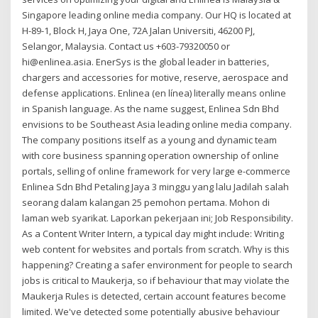
Singapore leading online media company. Our HQ is located at
H-89-1, Block H, Jaya One, 72A Jalan Universiti, 46200 PJ,
Selangor, Malaysia. Contact us +603-79320050 or
hi@enlinea.asia. EnerSys is the global leader in batteries,
chargers and accessories for motive, reserve, aerospace and
defense applications. Enlinea (en línea) literally means online
in Spanish language. As the name suggest, Enlinea Sdn Bhd
envisions to be Southeast Asia leading online media company.
The company positions itself as a young and dynamic team
with core business spanning operation ownership of online
portals, selling of online framework for very large e-commerce
Enlinea Sdn Bhd Petaling Jaya 3 minggu yang lalu Jadilah salah
seorang dalam kalangan 25 pemohon pertama. Mohon di
laman web syarikat. Laporkan pekerjaan ini; Job Responsibility.
As a Content Writer Intern, a typical day might include: Writing
web content for websites and portals from scratch. Why is this
happening? Creating a safer environment for people to search
jobs is critical to Maukerja, so if behaviour that may violate the
Maukerja Rules is detected, certain account features become
limited. We've detected some potentially abusive behaviour