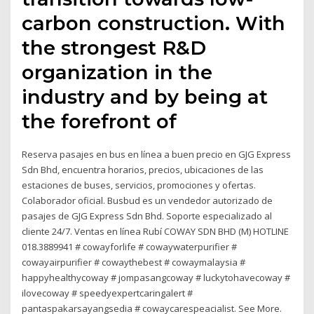
carbon construction. With
the strongest R&D
organization in the
industry and by being at
the forefront of
Reserva pasajes en bus en línea a buen precio en GJG Express
Sdn Bhd, encuentra horarios, precios, ubicaciones de las
estaciones de buses, servicios, promociones y ofertas.
Colaborador oficial. Busbud es un vendedor autorizado de
pasajes de GJG Express Sdn Bhd. Soporte especializado al
cliente 24/7. Ventas en línea Rubí COWAY SDN BHD (M) HOTLINE
018.3889941 # cowayforlife # cowaywaterpurifier #
cowayairpurifier # cowaythebest # cowaymalaysia #
happyhealthycoway # jompasangcoway # luckytohavecoway #
ilovecoway # speedyexpertcaringalert #
pantaspakarsayangsedia # cowaycarespeacialist. See More.