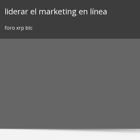
Skip
liderar el marketing en línea
to
content
foro xrp btc