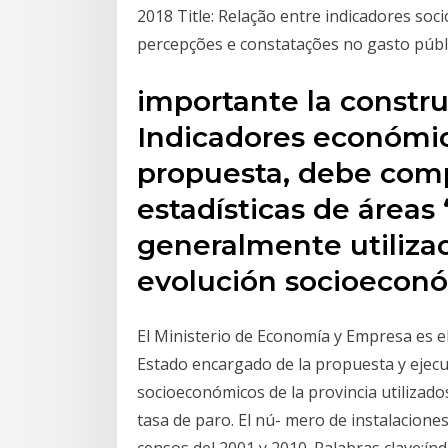
2018 Title: Relação entre indicadores so
percepções e constatações no gasto púb
importante la constr
Indicadores económic
propuesta, debe com
estadísticas de áreas
generalmente utiliza
evolución socioecon
El Ministerio de Economía y Empresa es e
Estado encargado de la propuesta y ejecuc
socioeconómicos de la provincia utilizados 
tasa de paro. El nú- mero de instalacione
censos del 2001 y 2010. Palabras clave:ín