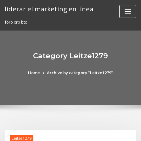
Skip
liderar el marketing en línea
to
content
foro xrp btc
Category Leitze1279
Home
Archive by category "Leitze1279"
Leitze1279